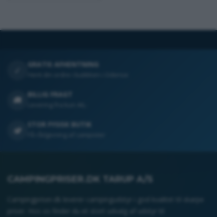
GRATIS AFHENTNING
✓
Hent din ordre i butikken i Odense
BILLIG FRAGT
🚚
Levering fra kun 44,-
STOR FYSISK BUTIK
🏕️
Få rådgivning af campister
CAMPINGPRISER.DK TARUP A/S
Campingpriser.dk leverer campingudstyr i god kvalitet til skarpe
priser. Hos os finder du et stort udvalg af udstyr til