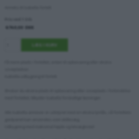
Anneks til Isabella fortelt
Pris ved 1 Stk
6.740,00
DKK
Få mere plads i forteltet, enten til opbevaring eller ekstra
sovepladser.
Isabella udbygning til fortelt.
Ønsker du ekstra plads til opbevaring eller soveplads i forbindelse
med forteltet, tilbyder Isabella forskellige løsninger.
Alle Isabella annexer er udstyret med en ekstra lynlås, så forteltets
gavlpanel kan anvendes som skillevæg.
Udbygning med maksimal højde og letvægtsstel