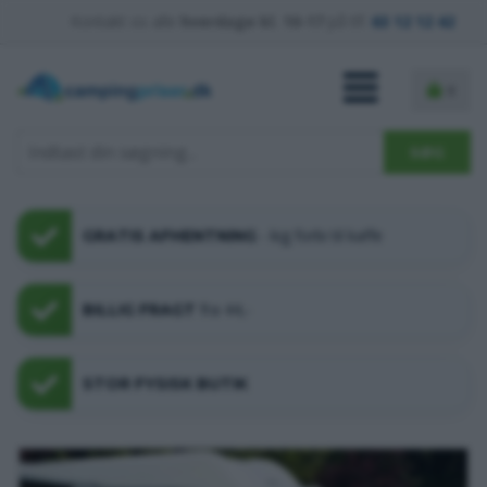
Kontakt os alle
hverdage kl. 10-17
på tlf.
63 12 12 42
0
- kig forbi til kaffe
GRATIS AFHENTNING
fra 44,-
BILLIG FRAGT
STOR FYSISK BUTIK