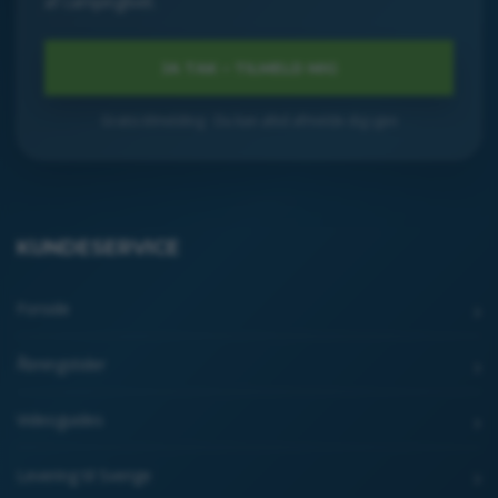
af campinglivet.
Gratis tilmelding · Du kan altid afmelde dig igen
KUNDESERVICE
Forside
Åbningstider
Videoguides
Levering til Sverige