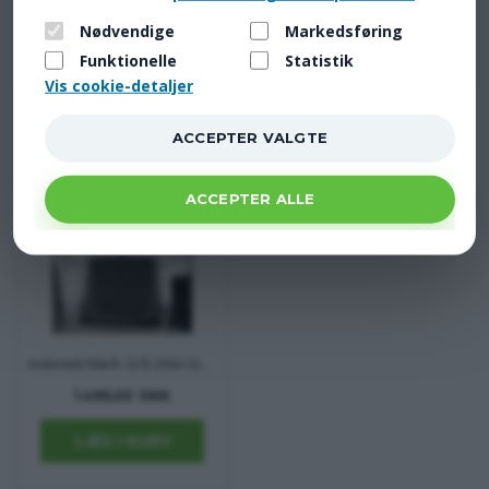
239,00 DKK
287,00 DKK
Nødvendige
Markedsføring
Funktionelle
Statistik
Vis cookie-detaljer
KUNDER KØBTE OGSÅ
Indertelt Mørk Grå 200x140x165 cm
1.499,00 DKK