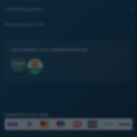
Handelsbetingelser
Returnering af ordre
TRYG HANDEL HOS CAMPINGPRISER.DK
SIKKER BETALING MED: