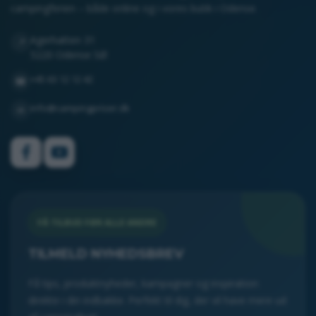
campingferien – både online og i vores butik i Odense.
Agerhatten 31
📍
5220 Odense SØ
+45 63 12 12 42
☎
info@campingpriser.dk
✉
FÅ TILBUD FØR ALLE ANDRE
TILMELD NYHEDSBREV
Få tips, produktnyheder, kampagner og inspiration
direkte i din indbakke. Perfekt til dig, der vil have mere ud