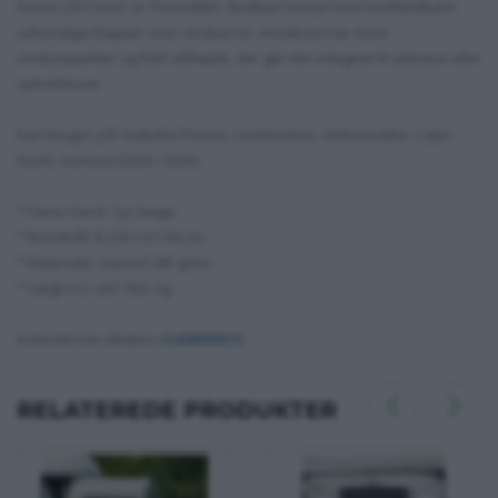
Annex 250 Sand er fremstillet i åndbart Isacryl med nedfældbare
udvendige klapper over vinduerne. Annekset har store
vinduespartier og fuld ståhøjde, der gør det velegnet til udestue eller
opholdsrum.
Kan bruges på: Isabella Prisma, Commodore, Ambassador, Capri
North, Ventura D250 / D300.
* Farve Sand - lys beige
* Bundmål: B:230 x D:140 cm ·
* Materiale: Isaroof 285 g/m2
* Vægt incl. stel 18,6 kg
Indertelt kan tilkøbes
IS408000015
RELATEREDE PRODUKTER