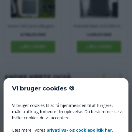
Annex 300 Sand udbygning Isabella med Zinox stel
Indertelt Mørk Grå 200x140x165 cm
6.796,00 DKK
1.499,00 DKK
ANDRE KØBTE OGSÅ
Vi bruger cookies 🍪
Vi bruger cookies til at få hjemmesiden til at fungere,
måle trafik og forbedre din oplevelse. Du bestemmer selv,
hvilke cookies du vil acceptere.
Tagstang G12-16 Penta Zinox E stang
Tagstang G20-21 Penta Zinox E stang
Læs mere i vores
privatlivs- og cookiepolitik her
.