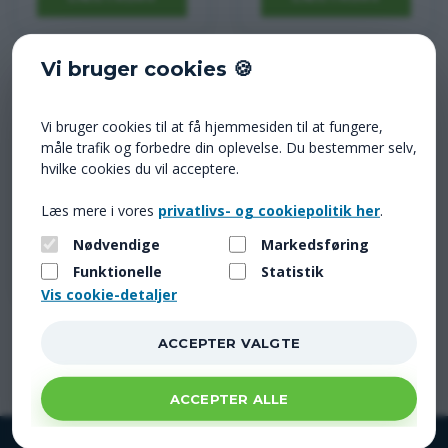
Vi bruger cookies 🍪
Vi bruger cookies til at få hjemmesiden til at fungere,
måle trafik og forbedre din oplevelse. Du bestemmer selv,
hvilke cookies du vil acceptere.
Telttaske med lynlås nr.3 - Small
Læs mere i vores
privatlivs- og cookiepolitik her
.
239,00 DKK
Nødvendige
Markedsføring
Funktionelle
Statistik
Vis cookie-detaljer
Side 1/1