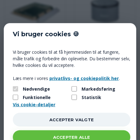
Vi bruger cookies 🍪
Spoiler til autocamper
Enders Taske til mobil bageovn
999,00 DKK
198,00 DKK
Vi bruger cookies til at få hjemmesiden til at fungere,
måle trafik og forbedre din oplevelse. Du bestemmer selv,
hvilke cookies du vil acceptere.
Læs mere i vores
privatlivs- og cookiepolitik her
.
POPULÆRE LIGE NU
Nødvendige
Markedsføring
Funktionelle
Statistik
Vis cookie-detaljer