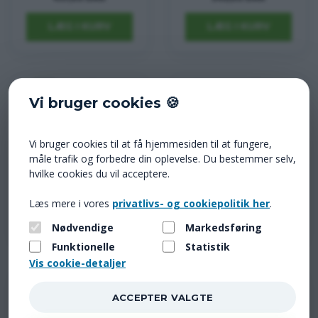
Vi bruger cookies 🍪
Vi bruger cookies til at få hjemmesiden til at fungere,
måle trafik og forbedre din oplevelse. Du bestemmer selv,
Isabella EF-stang udhængsstang G18-19 til Isabella Penta i MegaFrame
Kryds Penta Mega CE kryds
hvilke cookies du vil acceptere.
340,00 DKK
311,00 DKK
Læs mere i vores
privatlivs- og cookiepolitik her
.
Nødvendige
Markedsføring
Funktionelle
Statistik
Vis cookie-detaljer