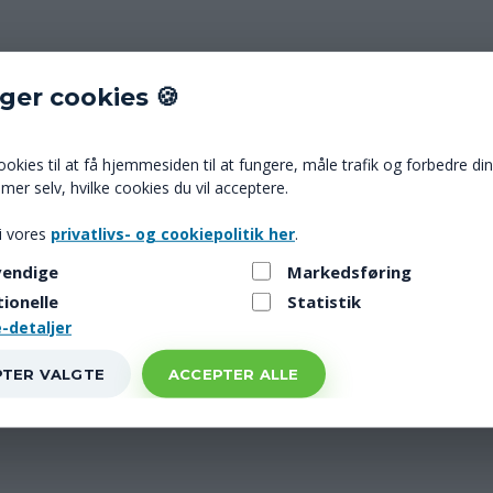
ger cookies 🍪
ookies til at få hjemmesiden til at fungere, måle trafik og forbedre din
er selv, hvilke cookies du vil acceptere.
i vores
privatlivs- og cookiepolitik her
.
endige
Markedsføring
ionelle
Statistik
e-detaljer