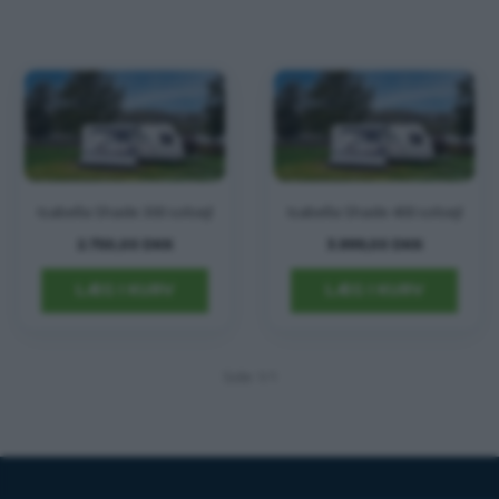
Isabella Shade 300 solsejl
Isabella Shade 400 solsejl
2.750,00 DKK
3.999,00 DKK
Side 1/1