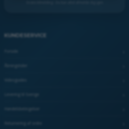
Gratis tilmelding · Du kan altid afmelde dig igen
KUNDESERVICE
Forside
Åbningstider
Videoguides
Levering til Sverige
Handelsbetingelser
Returnering af ordre