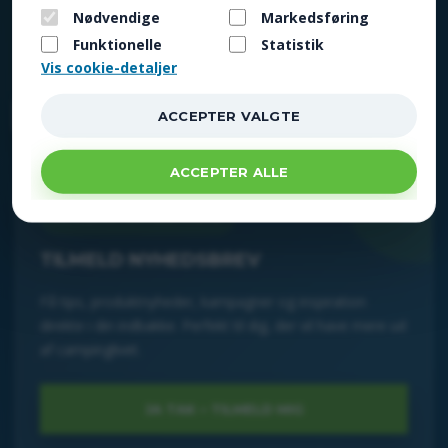
+45 63 12 12 42
☎
Nødvendige
Markedsføring
Funktionelle
Statistik
info@campingpriser.dk
✉
Vis cookie-detaljer
FÅ TILBUD FØR ALLE ANDRE
TILMELD NYHEDSBREV
Få tips, produktnyheder, kampagner og inspiration
direkte i din indbakke. Perfekt til dig, der vil have mere ud
af campinglivet.