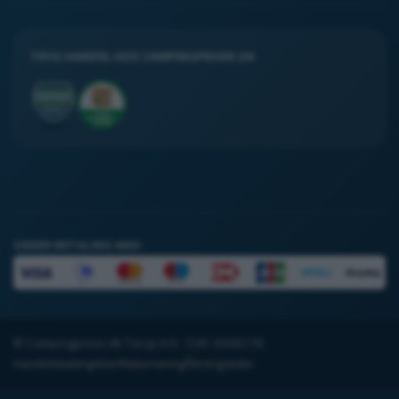
TRYG HANDEL HOS CAMPINGPRISER.DK
SIKKER BETALING MED:
© Campingpriser.dk Tarup A/S · CVR: 30365178
Handelsbetingelser
Returnering
Åbningstider