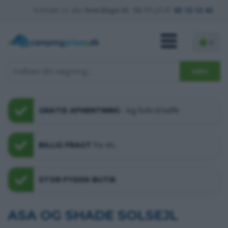
Kontakt os alle
hverdage kl. 10-17
på tlf.
63 12 12 42
0
- kig forbi til kaffe
GRATIS AFHENTNING
fra 44,-
BILLIG FRAGT
STOR FYSISK BUTIK
ASA OG SHADE SOLSEJL