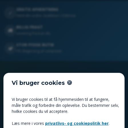
GRATIS AFHENTNING
✓
Hent din ordre i butikken i Odense
BILLIG FRAGT
🚚
Levering fra kun 44,-
STOR FYSISK BUTIK
🏕️
Få rådgivning af campister
CAMPINGPRISER.DK TARUP A/S
Vi bruger cookies 🍪
Campingpriser.dk leverer campingudstyr i god kvalitet til skarpe
priser. Hos os finder du et stort udvalg af udstyr til
Vi bruger cookies til at få hjemmesiden til at fungere,
campingferien – både online og i vores butik i Odense.
måle trafik og forbedre din oplevelse. Du bestemmer selv,
hvilke cookies du vil acceptere.
Agerhatten 31
📍
5220 Odense SØ
Læs mere i vores
privatlivs- og cookiepolitik her
.