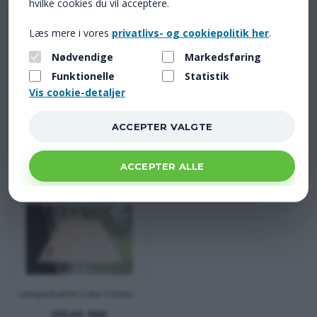
hvilke cookies du vil acceptere.
Læs mere i vores
privatlivs- og cookiepolitik her
.
Nødvendige
Markedsføring
Funktionelle
Statistik
Vis cookie-detaljer
Lampeledning med lysdæmper 7m - Isabella
Lampeskærm Isabella Travelight Flatpack
299,00 DKK
339,00 DKK
Lampeskærm Cube Creme II m/logo
230,00 DKK