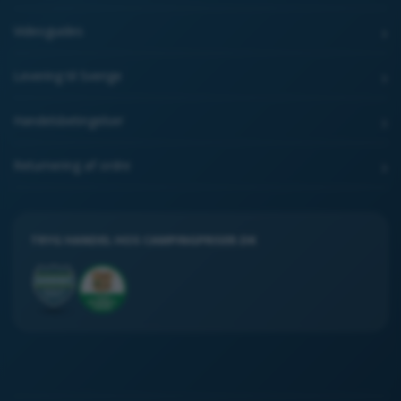
Videoguides
Levering til Sverige
Handelsbetingelser
Returnering af ordre
TRYG HANDEL HOS CAMPINGPRISER.DK