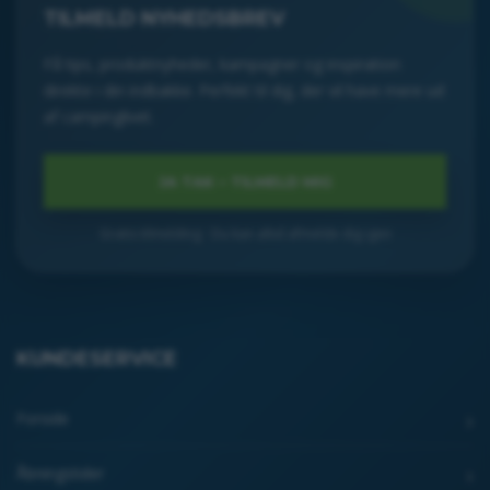
TILMELD NYHEDSBREV
Få tips, produktnyheder, kampagner og inspiration
direkte i din indbakke. Perfekt til dig, der vil have mere ud
af campinglivet.
Gratis tilmelding · Du kan altid afmelde dig igen
KUNDESERVICE
Forside
Åbningstider