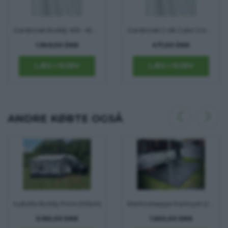
Gardinsæt Buddy 400 - 450 - 500 cm Isabella
Gardinsæt 2 stk Cube Creme Isabella standard
1.949,00 DKK
471,00 DKK
ANDRE KØBTE OGSÅ
Isabella Buddy Front (500cm)
Markisetæppe Kantsyet (2,5x4,2m.)
5.150,00 DKK
1.500,00 DKK