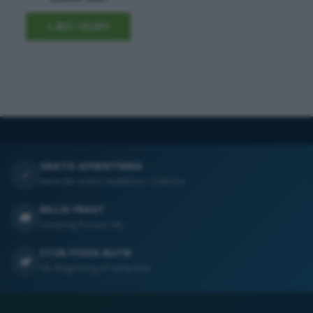
GRATIS AFHENTNING
✓
Hent din ordre i butikken i Odense
BILLIG FRAGT
🚚
Levering fra kun 44,-
STOR FYSISK BUTIK
🏕️
Få rådgivning af campister