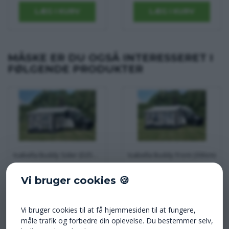
MÅSKE ER DU OGSÅ INTERESSERET I
FØLGENDE PRODUKTER
Isabella Buddy Sider (D250xH250-264cm.)
Isabella Buddy Front (300cm)
11.499,00 DKK
3.950,00 DKK
Vi bruger cookies 🍪
Vi bruger cookies til at få hjemmesiden til at fungere,
måle trafik og forbedre din oplevelse. Du bestemmer selv,