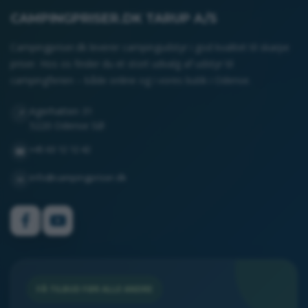
CAMPINGPRISER.DK TARUP A/S
Campingpriser.dk leverer campingudstyr i god kvalitet til skarpe
priser. Hos os finder du et stort udvalg af udstyr til
campingferien – både online og i vores butik i Odense.
Agerhatten 31
📍
5220 Odense SØ
+45 63 12 12 42
☎
info@campingpriser.dk
✉
FÅ TILBUD FØR ALLE ANDRE