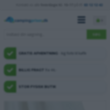
Kontakt os alle
hverdage kl. 10-17
på tlf.
63 12 12 42
0
- kig forbi til kaffe
GRATIS AFHENTNING
fra 44,-
BILLIG FRAGT
STOR FYSISK BUTIK