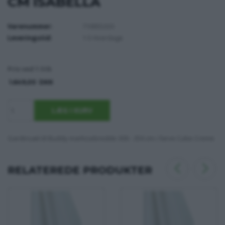
CM ISABELLA
Varenummer:
710655320
Leveringstid:
1-5 Hverdage
Pris ved 1 Stk
1.649,00
DKK
Gardinsæt til Buddy markisebredde 300 - 350 cm i farve Cube Creme
RELATEREDE PRODUKTER