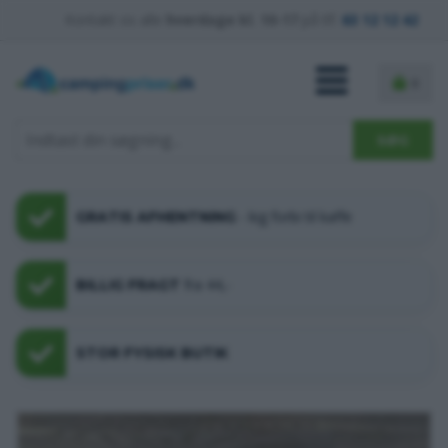
Kontakt os alle
hverdage kl. 10-17
på tlf.
63 12 12 42
0
- kig forbi til kaffe
GRATIS AFHENTNING
fra 44,-
BILLIG FRAGT
STOR FYSISK BUTIK