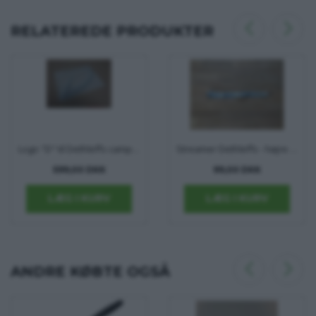
RELATEREDE PRODUKTER
Logo "D" til Dethleffs campingvogn
Streamer Dethleffs - højre bag på kofanger
599,00 DKK
99,00 DKK
ANDRE KØBTE OGSÅ