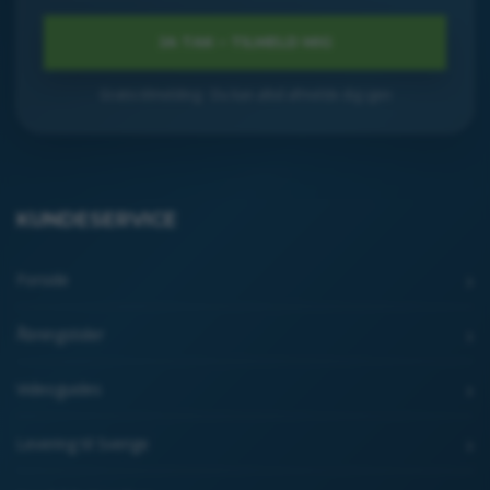
Gratis tilmelding · Du kan altid afmelde dig igen
KUNDESERVICE
Forside
Åbningstider
Videoguides
Levering til Sverige