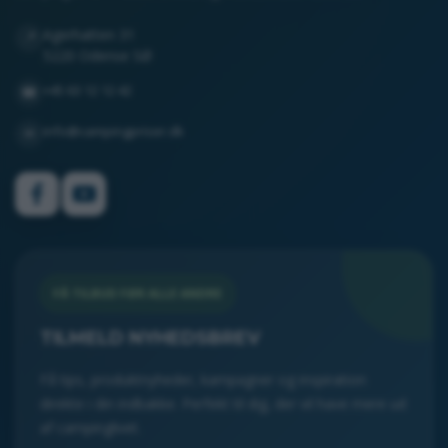
Agerhatten 31
📍
5220 Odense SØ
+45 63 12 12 42
☎
info@campingpriser.dk
✉
FÅ TILBUD FØR ALLE ANDRE
TILMELD NYHEDSBREV
Få tips, produktnyheder, kampagner og inspiration
direkte i din indbakke. Perfekt til dig, der vil have mere ud
af campinglivet.