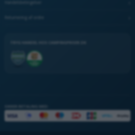
Handelsbetingelser
Returnering af ordre
TRYG HANDEL HOS CAMPINGPRISER.DK
SIKKER BETALING MED: