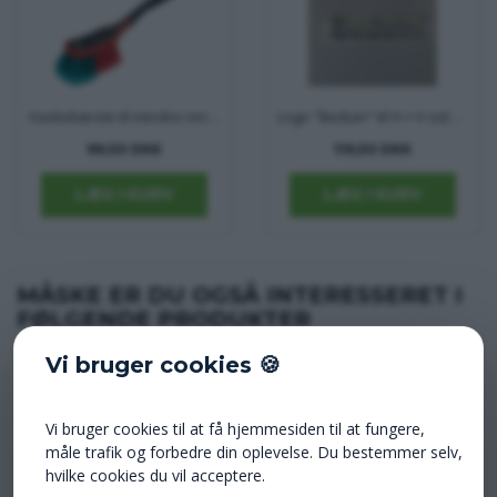
Vaskebørste til mindre rengøringsopgaver fra Vikan
Logo "Beduin" til H + V side til Dethleffs campingvogn
99,00 DKK
119,00 DKK
MÅSKE ER DU OGSÅ INTERESSERET I
FØLGENDE PRODUKTER
Vi bruger cookies 🍪
Vi bruger cookies til at få hjemmesiden til at fungere,
måle trafik og forbedre din oplevelse. Du bestemmer selv,
hvilke cookies du vil acceptere.