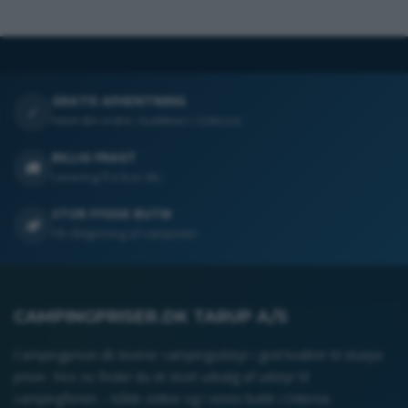
GRATIS AFHENTNING
✓
Hent din ordre i butikken i Odense
BILLIG FRAGT
🚚
Levering fra kun 44,-
STOR FYSISK BUTIK
🏕️
Få rådgivning af campister
CAMPINGPRISER.DK TARUP A/S
Campingpriser.dk leverer campingudstyr i god kvalitet til skarpe
priser. Hos os finder du et stort udvalg af udstyr til
campingferien – både online og i vores butik i Odense.