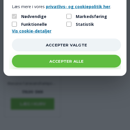
Aftapningsprop til vandtank
Understykke fra Isabella ---- pr. meter
Læs mere i vores
privatlivs- og cookiepolitik her
.
198,00 DKK
77,00 DKK
Nødvendige
Markedsføring
Funktionelle
Statistik
Vis cookie-detaljer
Masava Caravanshampoo med voks
119,00 DKK