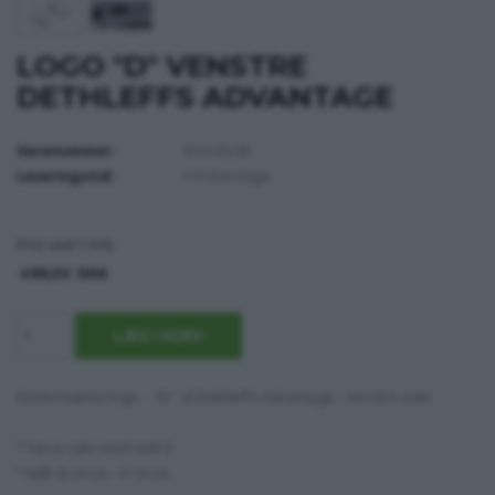
LOGO "D" VENSTRE
DETHLEFFS ADVANTAGE
Varenummer:
1513.35.09
Leveringstid:
1-5 Hverdage
Pris ved 1 Stk
499,00
DKK
Klistermærke logo - "D" til Dethleffs Advantage - Venstre side
* Farve sølv med rødt D
* Mål: B 24 cm - H 13 cm