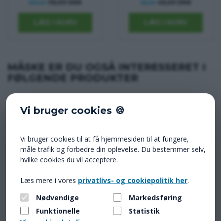
115,00 DKK
45,00 DKK
169,00
59,00
MÅSKE ER DU OGSÅ INTERESSERET I
FØLGENDE PRODUKTER
Vi bruger cookies 🍪
Vi bruger cookies til at få hjemmesiden til at fungere,
måle trafik og forbedre din oplevelse. Du bestemmer selv,
hvilke cookies du vil acceptere.
Rund grydelap - matcher Lotus Grill
Grilltang - matcher Lotus Grill
55,00 DKK
115,00 DKK
Læs mere i vores
privatlivs- og cookiepolitik her
.
Nødvendige
Markedsføring
Funktionelle
Statistik