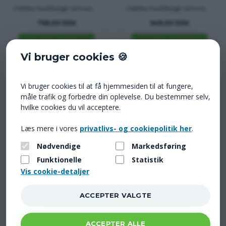
Odette hvid/beige servicesæt 12 dele.
Odette hvid/Beige servicesæt. 7 dele.
798,00 DKK
548,00 DKK
Vi bruger cookies 🍪
Vi bruger cookies til at få hjemmesiden til at fungere,
ANDRE KØBTE OGSÅ
måle trafik og forbedre din oplevelse. Du bestemmer selv,
hvilke cookies du vil acceptere.
Læs mere i vores
privatlivs- og cookiepolitik her
.
Nødvendige
Markedsføring
Funktionelle
Statistik
Vis cookie-detaljer
Odette Double Black servicesæt. 16 dele.
Dobbeltskinne 2,5m
998,00 DKK
49,00 DKK