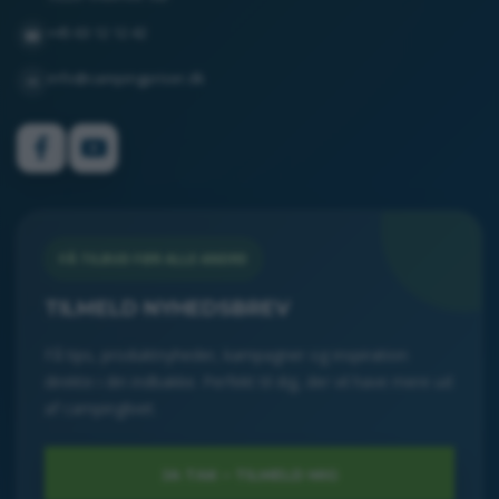
+45 63 12 12 42
☎
info@campingpriser.dk
✉
FÅ TILBUD FØR ALLE ANDRE
TILMELD NYHEDSBREV
Få tips, produktnyheder, kampagner og inspiration
direkte i din indbakke. Perfekt til dig, der vil have mere ud
af campinglivet.