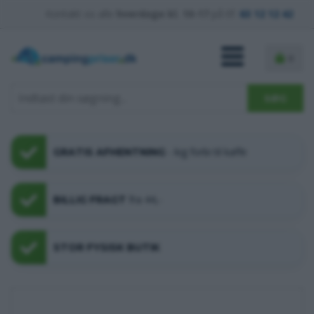
Kontakt os alle
hverdage kl. 10-17
på tlf.
63 12 12 42
0
- kig forbi til kaffe
GRATIS AFHENTNING
fra 44,-
BILLIG FRAGT
STOR FYSISK BUTIK