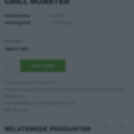
GRILL ROASTER
Varenummer:
1246550
Leveringstid:
1-5 Hverdage
Pris ved 1
965,00
DKK
Pande/roaster til Lotus Grill.
Indsatsen fungerer som pande på den ene side og roaster på den
anden side.
Med fedtafløb, da selve pladen er skrå.
Mål: Ø 34 cm.
RELATEREDE PRODUKTER