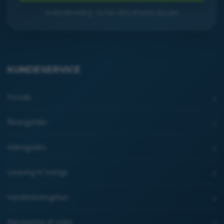
Gratis tilmelding · Du kan altid afmelde dig igen
KUNDESERVICE
Forside
Åbningstider
Videoguides
Levering til Sverige
Handelsbetingelser
Returnering af ordre