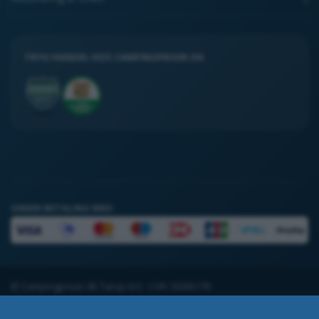
TRYG HANDEL HOS CAMPINGPRISER.DK
SIKKER BETALING MED:
© Campingpriser.dk Tarup A/S · CVR: 30365178
Handelsbetingelser
Returnering
Åbningstider