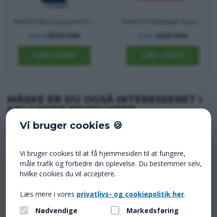
Thetford Blue Aqua Kem Sachets - toilet pulver i poser
Thetford Toiletpapir Aqua Soft 6 rl.
115,00 DKK
45,00 DKK
169,00
59,00
MÅSKE ER DU OGSÅ INTERESSERET I
FØLGENDE PRODUKTER
Vi bruger cookies 🍪
Vi bruger cookies til at få hjemmesiden til at fungere,
måle trafik og forbedre din oplevelse. Du bestemmer selv,
hvilke cookies du vil acceptere.
Lotus Grill Ø34 cm blå
Lotus grillcleaner 750 ml.
Læs mere i vores
privatlivs- og cookiepolitik her
.
1.388,00 DKK
148,00 DKK
Nødvendige
Markedsføring