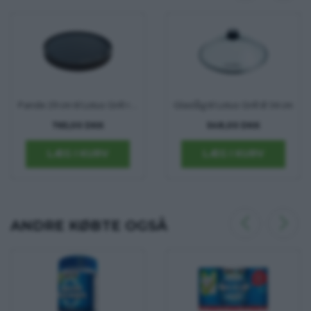
Pande 29 cm til Lotus Grill roaster
Glaslåg til Lotus Grill Ø 34 cm
765,00 DKK
548,00 DKK
ANDRE KØBTE OGSÅ