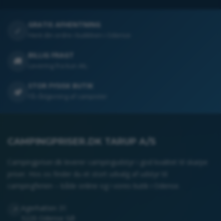
GRATIS AFHENTNING
✓
Hent din ordre i butikken i Odense
BILLIG FRAGT
🚚
Levering fra kun 44,-
STOR FYSISK BUTIK
🏕️
Få rådgivning af campister
CAMPINGPRISER.DK TARUP A/S
Campingpriser.dk leverer campingudstyr i god kvalitet til skarpe
priser. Hos os finder du et stort udvalg af udstyr til
campingferien – både online og i vores butik i Odense.
Agerhatten 31
📍
5220 Odense SØ