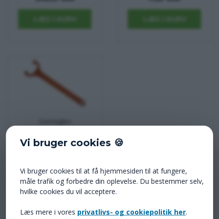
Gasnøglen
125,00 DKK
Vi bruger cookies 🍪
Vi bruger cookies til at få hjemmesiden til at fungere,
måle trafik og forbedre din oplevelse. Du bestemmer selv,
hvilke cookies du vil acceptere.
KUNDER KØBTE OGSÅ
Læs mere i vores
privatlivs- og cookiepolitik her
.