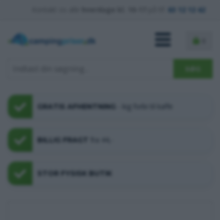
Kontakt os alle
hverdage kl. 10-17
på tlf.
63 12 12 42
0
- kig forbi til kaffe
GRATIS AFHENTNING
fra 44,-
BILLIG FRAGT
STOR FYSISK BUTIK