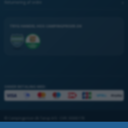
Returnering af ordre
TRYG HANDEL HOS CAMPINGPRISER.DK
SIKKER BETALING MED:
© Campingpriser.dk Tarup A/S · CVR: 30365178
Handelsbetingelser
Returnering
Åbningstider