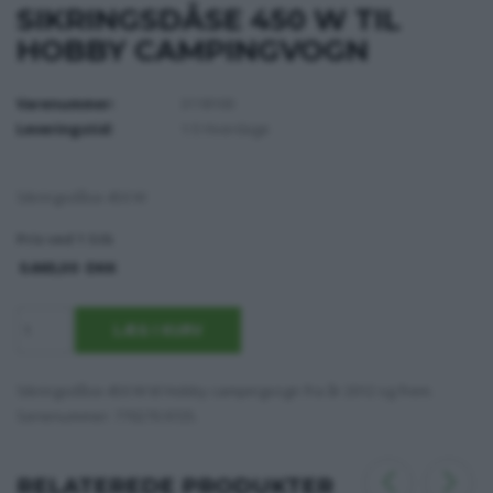
SIKRINGSDÅSE 450 W TIL
HOBBY CAMPINGVOGN
Varenummer:
3118100
Leveringstid:
1-5 Hverdage
Sikringsdåse 450 W
Pris ved 1 Stk
5.665,00
DKK
Sikringsdåse 450 W til Hobby campingvogn fra år 2012 og frem.
Serienummer: 770270.9725.
RELATEREDE PRODUKTER