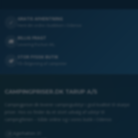
GRATIS AFHENTNING
✓
Hent din ordre i butikken i Odense
BILLIG FRAGT
🚚
Levering fra kun 44,-
STOR FYSISK BUTIK
🏕️
Få rådgivning af campister
CAMPINGPRISER.DK TARUP A/S
Campingpriser.dk leverer campingudstyr i god kvalitet til skarpe
priser. Hos os finder du et stort udvalg af udstyr til
campingferien – både online og i vores butik i Odense.
Agerhatten 31
📍