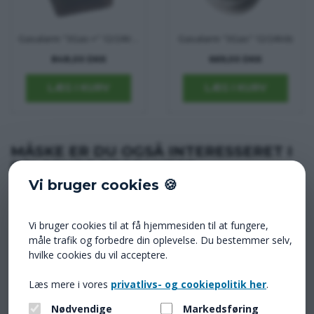
Gasalarm "3Gas +" 12/24Vdc
Gasalarm "3Gas" 12/24Vdc
848,00 DKK
669,00 DKK
MÅSKE ER DU OGSÅ INTERESSERET I
FØLGENDE PRODUKTER
Vi bruger cookies 🍪
Vi bruger cookies til at få hjemmesiden til at fungere,
måle trafik og forbedre din oplevelse. Du bestemmer selv,
hvilke cookies du vil acceptere.
Læs mere i vores
privatlivs- og cookiepolitik her
.
Stikdåse USB dobbeltstik 12-24DC
Kabeltromle 25 mtr. 3 x 2,5 mm2
439,00 DKK
1.198,00 DKK
Nødvendige
Markedsføring