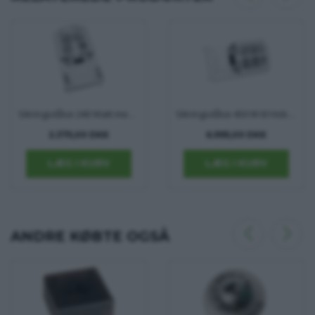
Sikringsdåse 240 Watt med omformer
Sikringsdåse 450 W til Hobby Campingvogn
2.375,00 DKK
6.995,00 DKK
ANDRE KØBTE OGSÅ