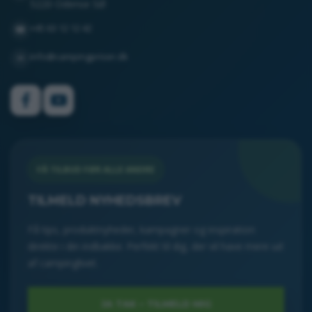
5220 Odense SØ
+45 63 12 12 42
☎
info@campingpriser.dk
✉
FÅ TILBUD FØR ALLE ANDRE
TILMELD NYHEDSBREV
Få tips, produktnyheder, kampagner og inspiration
direkte i din indbakke. Perfekt til dig, der vil have mere ud
af campinglivet.