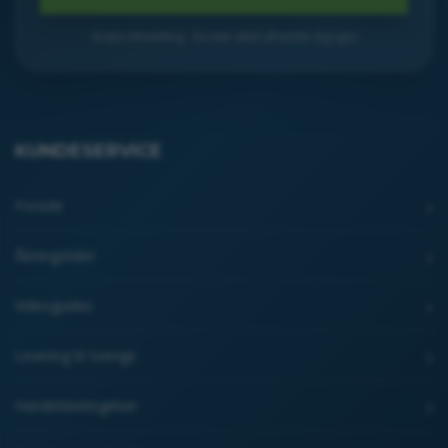
Gratis tilmelding · Du kan altid afmelde dig igen
KUNDESERVICE
Forside
Åbningstider
Videoguides
Levering til Sverige
Handelsbetingelser