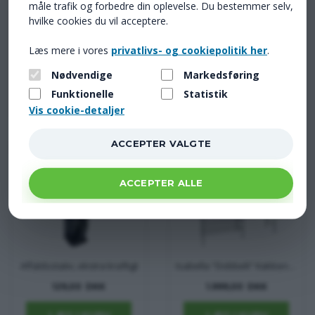
måle trafik og forbedre din oplevelse. Du bestemmer selv,
hvilke cookies du vil acceptere.
Bærefødder "Fiamma" hård plastik - støttebukke
Læs mere i vores
privatlivs- og cookiepolitik her
.
489,00 DKK
Nødvendige
Markedsføring
Funktionelle
Statistik
Vis cookie-detaljer
KUNDER KØBTE OGSÅ
Affaldsstativ, ekstra kraftigt
Isabella "Dobbelt" Køkkenbord
129,00 DKK
1.999,00 DKK