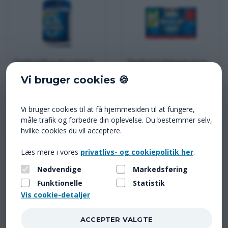
Thetford Blue Aqua Kem Sachets - toilet pulver i poser
Thetford Toiletpapir Aqua Soft 6 rl.
115,00 DKK
45,00 DKK
Vi bruger cookies 🍪
169,00
59,00
Vi bruger cookies til at få hjemmesiden til at fungere,
måle trafik og forbedre din oplevelse. Du bestemmer selv,
hvilke cookies du vil acceptere.
MÅSKE ER DU OGSÅ INTERESSERET I
Læs mere i vores
privatlivs- og cookiepolitik her
.
FØLGENDE PRODUKTER
Nødvendige
Markedsføring
Funktionelle
Statistik
Vis cookie-detaljer