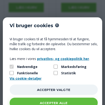
Vi bruger cookies 🍪
KUNDER KØBTE OGSÅ
Vi bruger cookies til at få hjemmesiden til at fungere,
måle trafik og forbedre din oplevelse. Du bestemmer selv,
hvilke cookies du vil acceptere.
Læs mere i vores
privatlivs- og cookiepolitik her
.
Nødvendige
Markedsføring
Thetford Blue Aqua Kem Sachets - toilet pulver i poser
Thetford Toiletpapir Aqua Soft 6 rl.
Funktionelle
Statistik
115,00 DKK
45,00 DKK
169,00
59,00
Vis cookie-detaljer