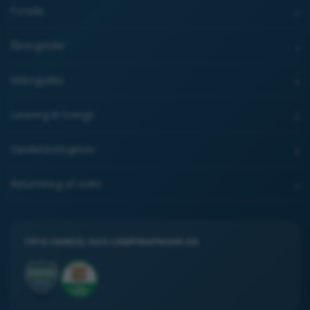
Forside
Åbningstider
Videoguides
Levering til Sverige
Handelsbetingelser
Returnering af ordre
TRYG HANDEL HOS CAMPINGPRISER.DK