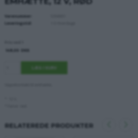
EMHÆTTE, 12 V, RØD
Varenummer:
5304001
Leveringstid:
1-5 Hverdage
Pris ved 1
148,00
DKK
Vippekontakt til emhætte,
* 12 V,
* Farve rød.
RELATEREDE PRODUKTER