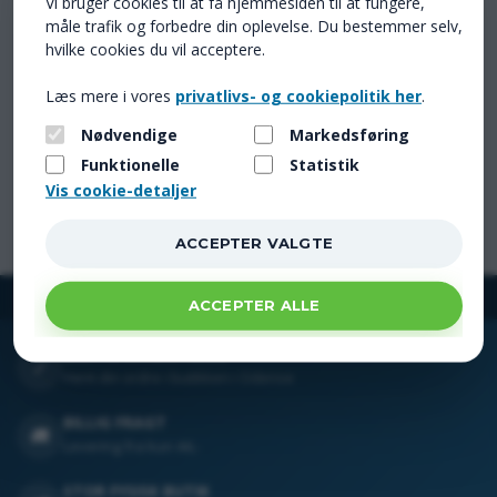
Vi bruger cookies til at få hjemmesiden til at fungere,
Thetford Blue Aqua Kem Sachets - toilet pulver i poser
Thetford Toiletpapir Aqua Soft 6 rl.
måle trafik og forbedre din oplevelse. Du bestemmer selv,
hvilke cookies du vil acceptere.
115,00 DKK
45,00 DKK
169,00
59,00
Læs mere i vores
privatlivs- og cookiepolitik her
.
Nødvendige
Markedsføring
Funktionelle
Statistik
Vis cookie-detaljer
GRATIS AFHENTNING
✓
Hent din ordre i butikken i Odense
BILLIG FRAGT
🚚
Levering fra kun 44,-
STOR FYSISK BUTIK