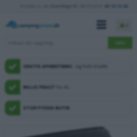
Kontakt os alle
hverdage kl. 10-17
på tlf.
63 12 12 42
0
- kig forbi til kaffe
GRATIS AFHENTNING
fra 44,-
BILLIG FRAGT
STOR FYSISK BUTIK