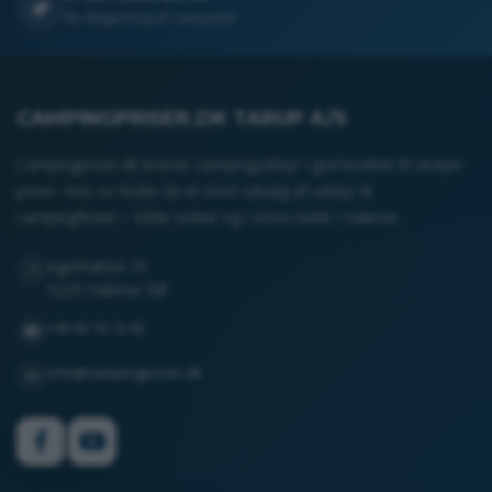
🏕️
Få rådgivning af campister
CAMPINGPRISER.DK TARUP A/S
Campingpriser.dk leverer campingudstyr i god kvalitet til skarpe
priser. Hos os finder du et stort udvalg af udstyr til
campingferien – både online og i vores butik i Odense.
Agerhatten 31
📍
5220 Odense SØ
+45 63 12 12 42
☎
info@campingpriser.dk
✉