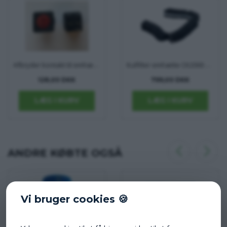
Afbryder kontakt til emhætte
Kulfilter emhætte CK2000 Dometic
128,00 DKK
799,00 DKK
ANDRE KØBTE OGSÅ
Vi bruger cookies 🍪