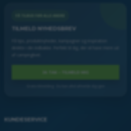
FÅ TILBUD FØR ALLE ANDRE
TILMELD NYHEDSBREV
Få tips, produktnyheder, kampagner og inspiration
direkte i din indbakke. Perfekt til dig, der vil have mere ud
af campinglivet.
Gratis tilmelding · Du kan altid afmelde dig igen
KUNDESERVICE