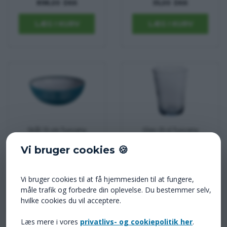
898,00 DKK
35,00 DKK
Skål 15 cm Tuscany
Glas 25 cl Tuscany
55,00 DKK
49,00 DKK
Vi bruger cookies 🍪
Vi bruger cookies til at få hjemmesiden til at fungere,
måle trafik og forbedre din oplevelse. Du bestemmer selv,
hvilke cookies du vil acceptere.
KUNDER KØBTE OGSÅ
Læs mere i vores
privatlivs- og cookiepolitik her
.